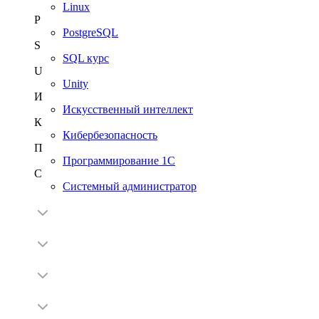
Linux
P
PostgreSQL
S
SQL курс
U
Unity
И
Искусственный интеллект
К
Кибербезопасность
П
Программирование 1С
С
Системный администратор