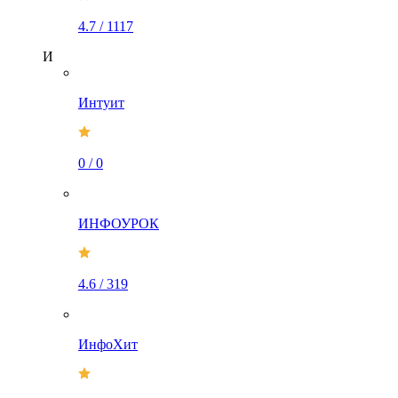
4.7
/
1117
И
Интуит
0
/
0
ИНФОУРОК
4.6
/
319
ИнфоХит