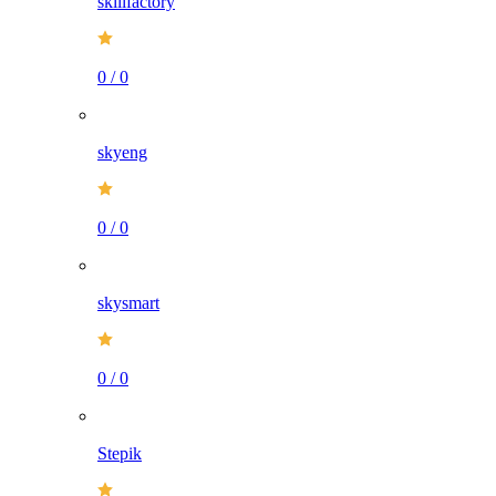
skillfactory
0
/
0
skyeng
0
/
0
skysmart
0
/
0
Stepik