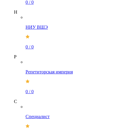
0
/
0
Н
НИУ ВШЭ
0
/
0
Р
Репетиторская империя
0
/
0
С
Специалист