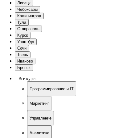
Липецк
Чебоксары
Калининград
Тула
Ставрополь
Курск
Улан-Удэ
Сочи
Тверь
Иваново
Брянск
Все курсы
Программирование и IT
Маркетинг
Управление
Аналитика