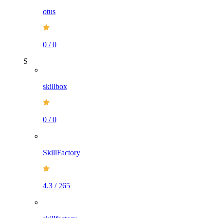
otus
0
/
0
S
skillbox
0
/
0
SkillFactory
4.3
/
265