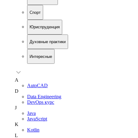
Спорт
Юриспруденция
Духовные практики
Интересные
A
AutoCAD
D
Data Engineering
DevOps курс
J
Java
JavaScript
K
Kotlin
L