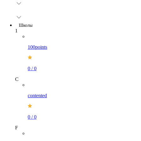
Школы
1
100points
0
/
0
C
contented
0
/
0
F