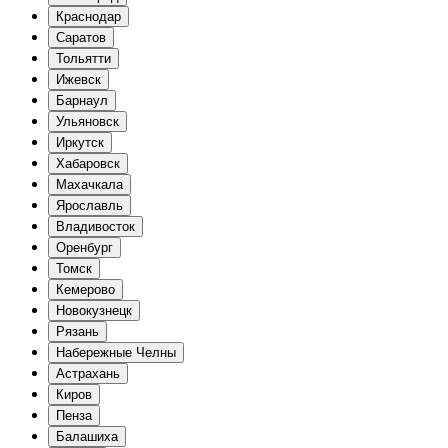
Краснодар
Саратов
Тольятти
Ижевск
Барнаул
Ульяновск
Иркутск
Хабаровск
Махачкала
Ярославль
Владивосток
Оренбург
Томск
Кемерово
Новокузнецк
Рязань
Набережные Челны
Астрахань
Киров
Пенза
Балашиха