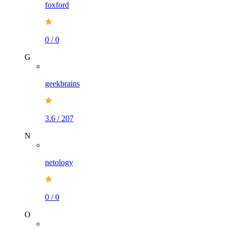
foxford
0
/
0
G
geekbrains
3.6
/
207
N
netology
0
/
0
O