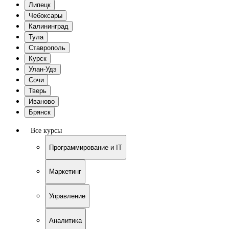
Липецк
Чебоксары
Калининград
Тула
Ставрополь
Курск
Улан-Удэ
Сочи
Тверь
Иваново
Брянск
Все курсы
Программирование и IT
Маркетинг
Управление
Аналитика