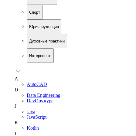
Спорт
Юриспруденция
Духовные практики
Интересные
A
AutoCAD
D
Data Engineering
DevOps курс
J
Java
JavaScript
K
Kotlin
L