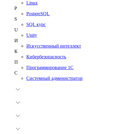
Linux
P
PostgreSQL
S
SQL курс
U
Unity
И
Искусственный интеллект
К
Кибербезопасность
П
Программирование 1С
С
Системный администратор