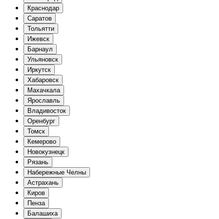
Краснодар
Саратов
Тольятти
Ижевск
Барнаул
Ульяновск
Иркутск
Хабаровск
Махачкала
Ярославль
Владивосток
Оренбург
Томск
Кемерово
Новокузнецк
Рязань
Набережные Челны
Астрахань
Киров
Пенза
Балашиха