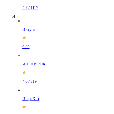
4.7
/
1117
И
Интуит
0
/
0
ИНФОУРОК
4.6
/
319
ИнфоХит