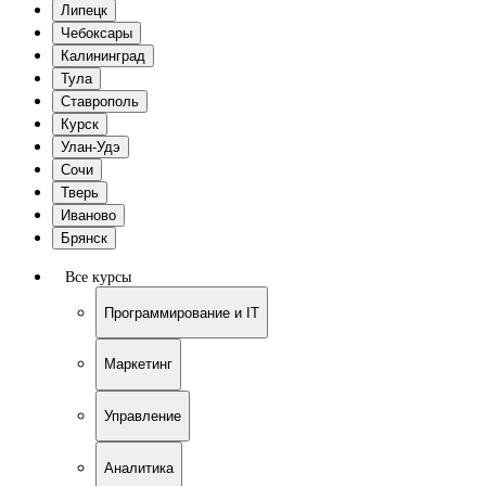
Липецк
Чебоксары
Калининград
Тула
Ставрополь
Курск
Улан-Удэ
Сочи
Тверь
Иваново
Брянск
Все курсы
Программирование и IT
Маркетинг
Управление
Аналитика