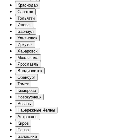
Краснодар
Саратов
Тольятти
Ижевск
Барнаул
Ульяновск
Иркутск
Хабаровск
Махачкала
Ярославль
Владивосток
Оренбург
Томск
Кемерово
Новокузнецк
Рязань
Набережные Челны
Астрахань
Киров
Пенза
Балашиха