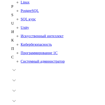
Linux
P
PostgreSQL
S
SQL курс
U
Unity
И
Искусственный интеллект
К
Кибербезопасность
П
Программирование 1С
С
Системный администратор