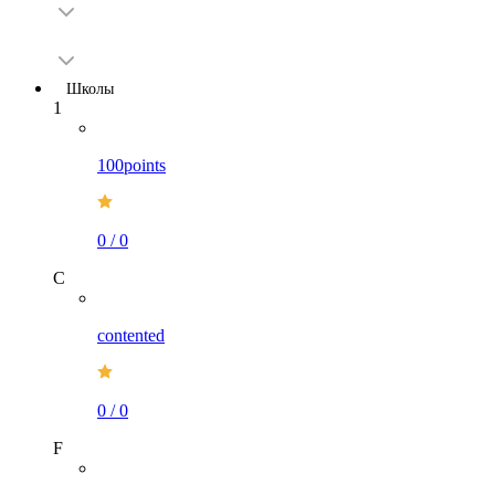
Школы
1
100points
0
/
0
C
contented
0
/
0
F