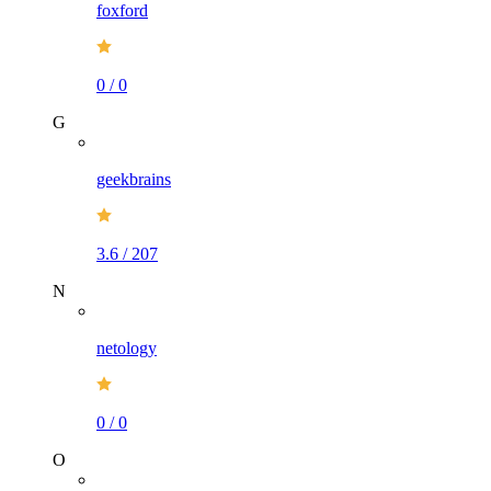
foxford
0
/
0
G
geekbrains
3.6
/
207
N
netology
0
/
0
O