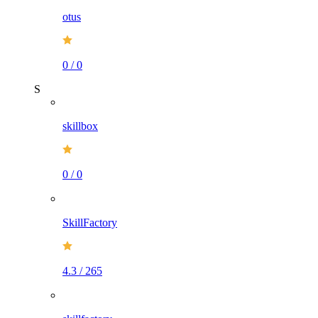
otus
0
/
0
S
skillbox
0
/
0
SkillFactory
4.3
/
265