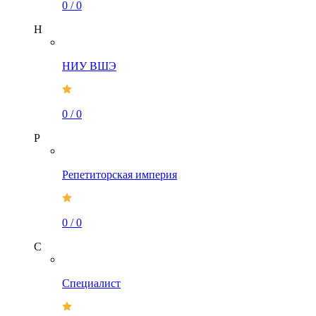
0
/
0
Н
НИУ ВШЭ
0
/
0
Р
Репетиторская империя
0
/
0
С
Специалист