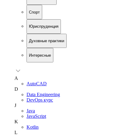
Спорт
Юриспруденция
Духовные практики
Интересные
A
AutoCAD
D
Data Engineering
DevOps курс
J
Java
JavaScript
K
Kotlin
L