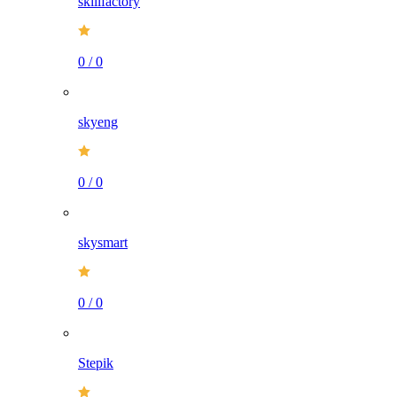
skillfactory
0
/
0
skyeng
0
/
0
skysmart
0
/
0
Stepik