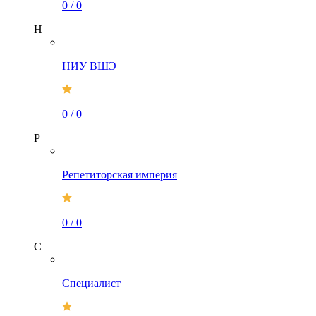
0
/
0
Н
НИУ ВШЭ
0
/
0
Р
Репетиторская империя
0
/
0
С
Специалист