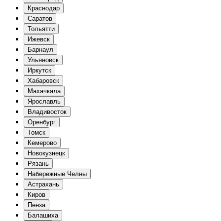
Краснодар
Саратов
Тольятти
Ижевск
Барнаул
Ульяновск
Иркутск
Хабаровск
Махачкала
Ярославль
Владивосток
Оренбург
Томск
Кемерово
Новокузнецк
Рязань
Набережные Челны
Астрахань
Киров
Пенза
Балашиха