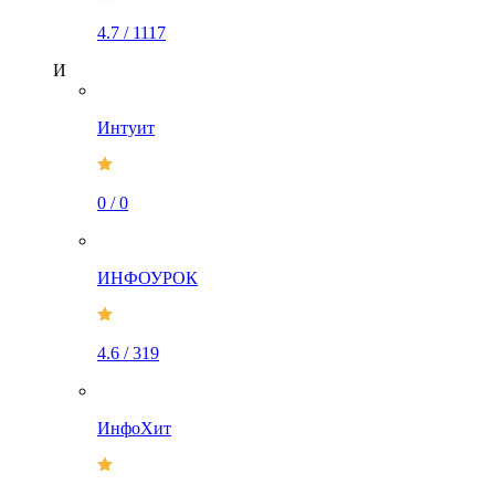
4.7
/
1117
И
Интуит
0
/
0
ИНФОУРОК
4.6
/
319
ИнфоХит