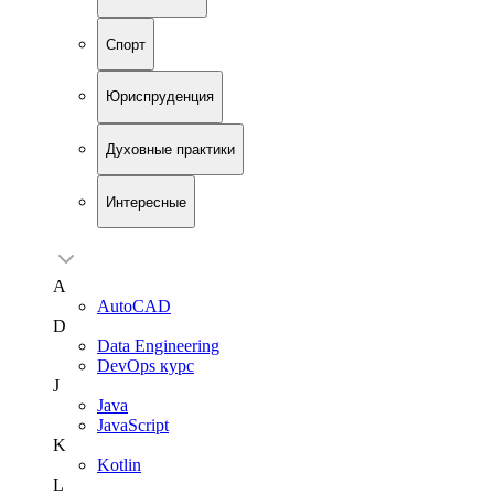
Спорт
Юриспруденция
Духовные практики
Интересные
A
AutoCAD
D
Data Engineering
DevOps курс
J
Java
JavaScript
K
Kotlin
L