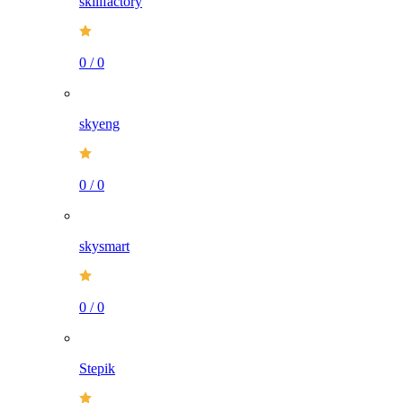
skillfactory
0
/
0
skyeng
0
/
0
skysmart
0
/
0
Stepik