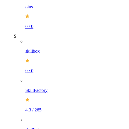
otus
0
/
0
S
skillbox
0
/
0
SkillFactory
4.3
/
265