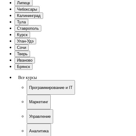
Липецк
Чебоксары
Калининград
Тула
Ставрополь
Курск
Улан-Удэ
Сочи
Тверь
Иваново
Брянск
Все курсы
Программирование и IT
Маркетинг
Управление
Аналитика