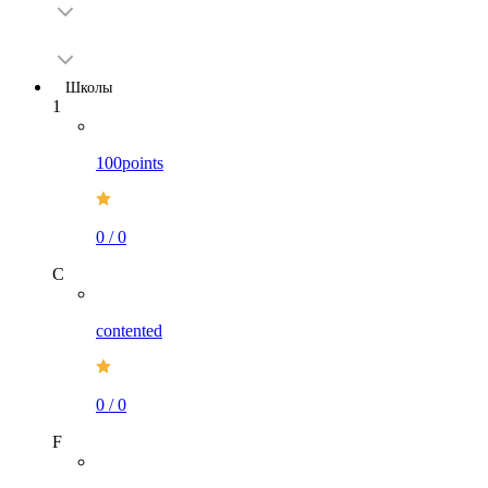
Школы
1
100points
0
/
0
C
contented
0
/
0
F