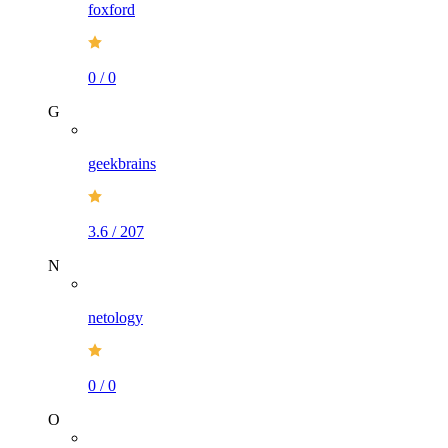
foxford
0
/
0
G
geekbrains
3.6
/
207
N
netology
0
/
0
O