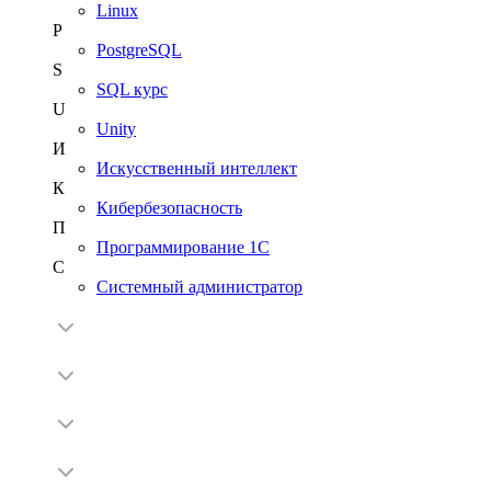
Linux
P
PostgreSQL
S
SQL курс
U
Unity
И
Искусственный интеллект
К
Кибербезопасность
П
Программирование 1С
С
Системный администратор